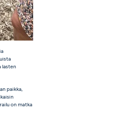
ia
uista
a lasten
an paikka,
kaisin
erailu on matka