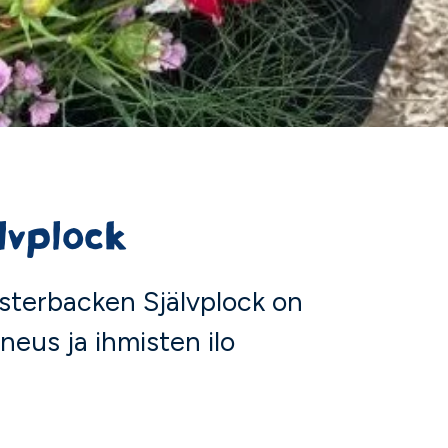
lvplock
msterbacken Självplock on
neus ja ihmisten ilo