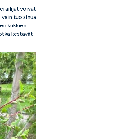
railijat voivat
 vain tuo sinua
ien kukkien
otka kestävät