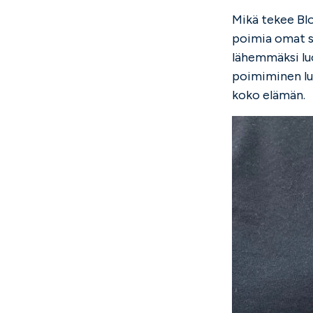
Mikä tekee Blo
poimia omat su
lähemmäksi luo
poimiminen luo
koko elämän.