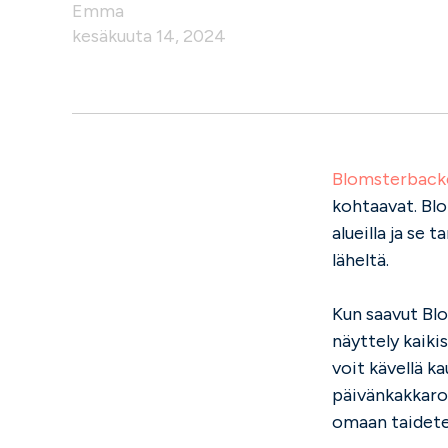
Emma
kesäkuuta 14, 2024
Blomsterback
kohtaavat. Blom
alueilla ja se 
läheltä.
Kun saavut Blo
näyttely kaiki
voit kävellä ka
päivänkakkaroi
omaan taidet