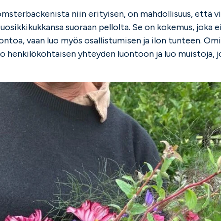
msterbackenista niin erityisen, on mahdollisuus, että vie
osikkikukkansa suoraan pellolta. Se on kokemus, joka ei
ntoa, vaan luo myös osallistumisen ja ilon tunteen. Om
 henkilökohtaisen yhteyden luontoon ja luo muistoja, j