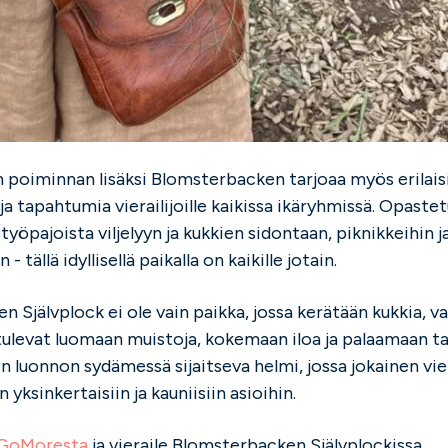
 poiminnan lisäksi Blomsterbacken tarjoaa myös erilais
ja tapahtumia vierailijoille kaikissa ikäryhmissä. Opastet
 työpajoista viljelyyn ja kukkien sidontaan, piknikkeihin j
 - tällä idyllisellä paikalla on kaikille jotain.
 Självplock ei ole vain paikka, jossa kerätään kukkia, va
tulevat luomaan muistoja, kokemaan iloa ja palaamaan ta
n luonnon sydämessä sijaitseva helmi, jossa jokainen vi
 yksinkertaisiin ja kauniisiin asioihin.
GoMoresta
ja vieraile Blomsterbacken Självplockissa.