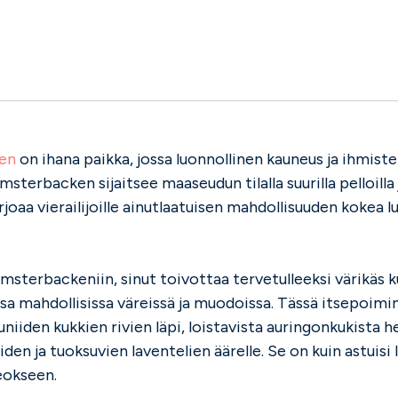
en
on ihana paikka, jossa luonnollinen kauneus ja ihmiste
sterbacken sijaitsee maaseudun tilalla suurilla pelloilla 
tarjoaa vierailijoille ainutlaatuisen mahdollisuuden koke
msterbackeniin, sinut toivottaa tervetulleeksi värikäs 
ssa mahdollisissa väreissä ja muodoissa. Tässä itsepoimi
uniiden kukkien rivien läpi, loistavista auringonkukista h
den ja tuoksuvien laventelien äärelle. Se on kuin astuisi
eokseen.