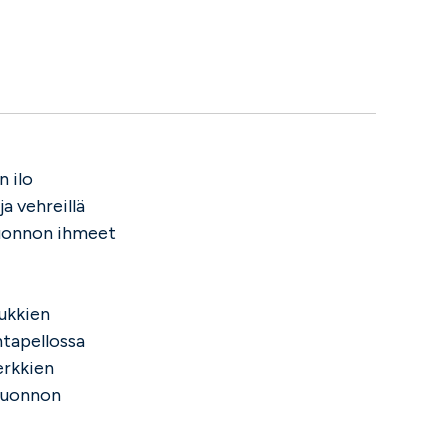
n ilo
ja vehreillä
a luonnon ihmeet
kukkien
ntapellossa
erkkien
 luonnon