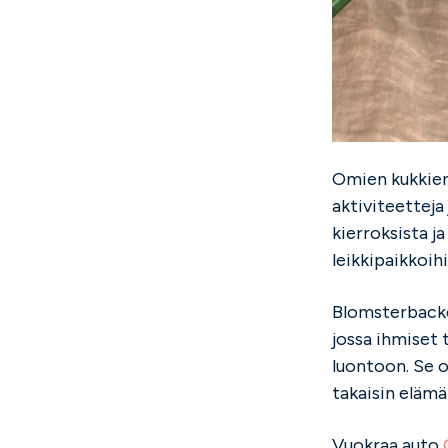
Omien kukkien
aktiviteetteja 
kierroksista ja
leikkipaikkoihin
Blomsterbacken
jossa ihmiset 
luontoon. Se o
takaisin elämän
Vuokraa auto