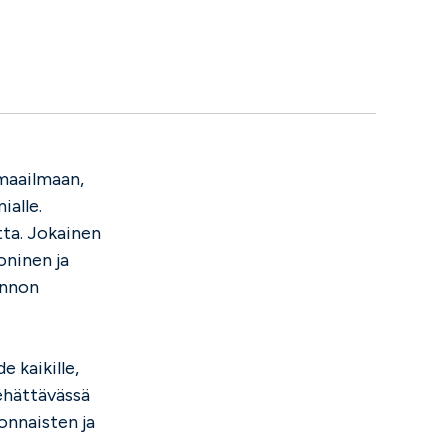
 maailmaan,
ialle.
tta. Jokainen
oninen ja
onnon
e kaikille,
iehättävässä
vonnaisten ja