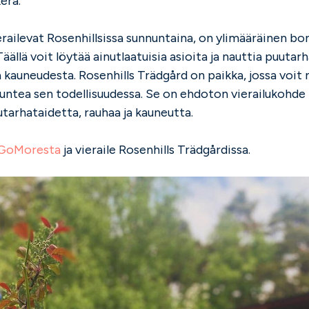
era.
vierailevat Rosenhillsissa sunnuntaina, on ylimääräinen bo
äällä voit löytää ainutlaatuisia asioita ja nauttia puutar
 kauneudesta. Rosenhills Trädgård on paikka, jossa voit
untea sen todellisuudessa. Se on ehdoton vierailukohde ka
tarhataidetta, rauhaa ja kauneutta.
GoMoresta
ja vieraile Rosenhills Trädgårdissa.