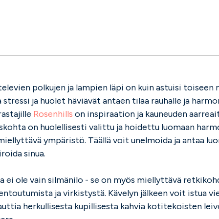
elevien polkujen ja lampien läpi on kuin astuisi toiseen
 stressi ja huolet häviävät antaen tilaa rauhalle ja harmon
astajille
Rosenhills
on inspiraation ja kauneuden aarreai
yiskohta on huolellisesti valittu ja hoidettu luomaan harm
miellyttävä ympäristö. Täällä voit unelmoida ja antaa lu
roida sinua.
 ei ole vain silmänilo - se on myös miellyttävä retkikohd
rentoutumista ja virkistystä. Kävelyn jälkeen voit istua v
auttia herkullisesta kupillisesta kahvia kotitekoisten lei