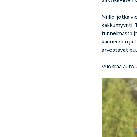
virvokkeiden k
Niille, jotka 
kakkumyynti. T
tunnelmasta ja
kauneuden ja t
arvostavat puu
Vuokraa auto