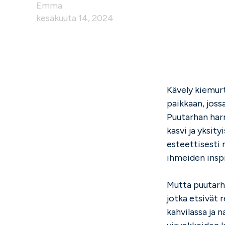
Emma
kesäkuuta 14, 2024
Kävely kiemurt
paikkaan, jossa
Puutarhan harr
kasvi ja yksit
esteettisesti 
ihmeiden inspi
Mutta puutarha
jotka etsivät 
kahvilassa ja n