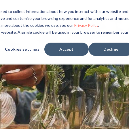
sed to collect information about how you interact with our website and
ove and customize your browsing experience and for analytics and metri
ut more about the cookies we use, see our
Privacy Policy
.
is website. A single cookie will be used in your browser to remember your
Cookies settings
Accept
Decline