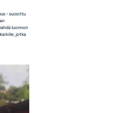
nus - suosittu
han
 nähdä luonnon
ikille, jotka