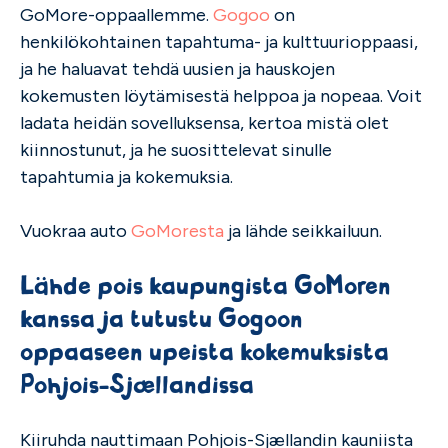
GoMore-oppaallemme.
Gogoo
on
henkilökohtainen tapahtuma- ja kulttuurioppaasi,
ja he haluavat tehdä uusien ja hauskojen
kokemusten löytämisestä helppoa ja nopeaa. Voit
ladata heidän sovelluksensa, kertoa mistä olet
kiinnostunut, ja he suosittelevat sinulle
tapahtumia ja kokemuksia.
Vuokraa auto
GoMoresta
ja lähde seikkailuun.
Lähde pois kaupungista GoMoren
kanssa ja tutustu Gogoon
oppaaseen upeista kokemuksista
Pohjois-Sjællandissa
Kiiruhda nauttimaan Pohjois-Sjællandin kauniista