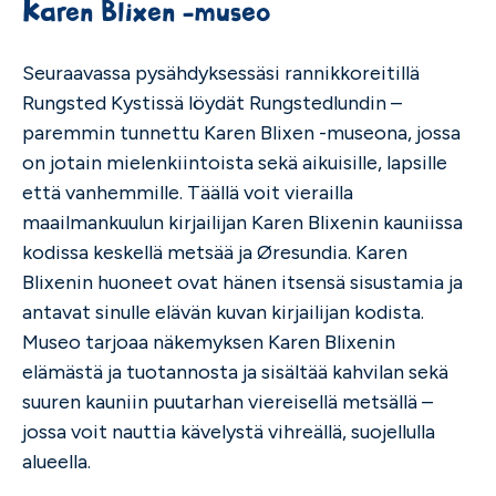
Karen Blixen -museo
Seuraavassa pysähdyksessäsi rannikkoreitillä
Rungsted Kystissä löydät Rungstedlundin –
paremmin tunnettu Karen Blixen -museona, jossa
on jotain mielenkiintoista sekä aikuisille, lapsille
että vanhemmille. Täällä voit vierailla
maailmankuulun kirjailijan Karen Blixenin kauniissa
kodissa keskellä metsää ja Øresundia. Karen
Blixenin huoneet ovat hänen itsensä sisustamia ja
antavat sinulle elävän kuvan kirjailijan kodista.
Museo tarjoaa näkemyksen Karen Blixenin
elämästä ja tuotannosta ja sisältää kahvilan sekä
suuren kauniin puutarhan viereisellä metsällä –
jossa voit nauttia kävelystä vihreällä, suojellulla
alueella.