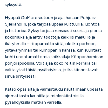
syksystä.
Hyppää GoMore-autoon ja aja ihanaan Pohjois-
Sjællandiin, joka tarjoaa upeaa kulttuuria, luontoa
ja historiaa. Syksy tarjoaa runsaasti suuria ja pieniä
kokemuksia ja aktiviteetteja kaikille makuille ja
ikäryhmille – riippumatta siitä, oletko perheen,
ystäväryhmän tai kumppanin kanssa, kun suuntaat
kohti unohtumattomia seikkailuja Kööpenhaminan
pohjoispuolella. Voit ajaa koko reitin kerralla tai
valita yksittäisiä pysähdyksiä, jotka kiinnostavat
sinua erityisesti.
Katso opas alta ja valmistaudu nauttimaan upeasta
ajomatkasta kauniilla ja mielenkiintoisilla
pysähdyksillä matkan varrella.