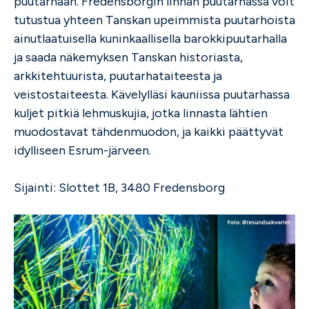
puutarhaan. Fredensborgin linnan puutarhassa voit
tutustua yhteen Tanskan upeimmista puutarhoista
ainutlaatuisella kuninkaallisella barokkipuutarhalla
ja saada näkemyksen Tanskan historiasta,
arkkitehtuurista, puutarhataiteesta ja
veistostaiteesta. Kävelylläsi kauniissa puutarhassa
kuljet pitkiä lehmuskujia, jotka linnasta lähtien
muodostavat tähdenmuodon, ja kaikki päättyvät
idylliseen Esrum-järveen.
Sijainti: Slottet 1B, 3480 Fredensborg