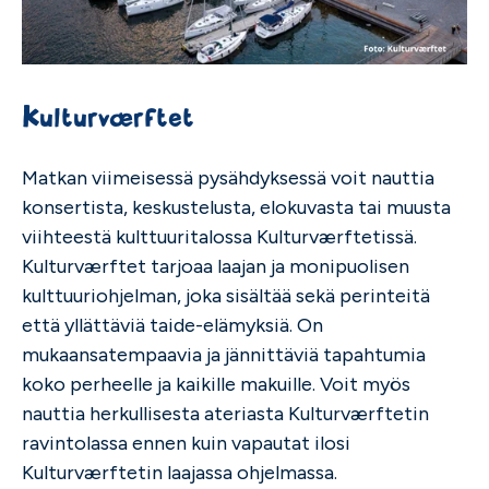
Kulturværftet
Matkan viimeisessä pysähdyksessä voit nauttia
konsertista, keskustelusta, elokuvasta tai muusta
viihteestä kulttuuritalossa Kulturværftetissä.
Kulturværftet tarjoaa laajan ja monipuolisen
kulttuuriohjelman, joka sisältää sekä perinteitä
että yllättäviä taide-elämyksiä. On
mukaansatempaavia ja jännittäviä tapahtumia
koko perheelle ja kaikille makuille. Voit myös
nauttia herkullisesta ateriasta Kulturværftetin
ravintolassa ennen kuin vapautat ilosi
Kulturværftetin laajassa ohjelmassa.