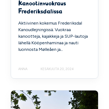
Kanootinvuokraus
Frederiksdalissa
Aktiivinen kokemus Frederiksdal
Kanoudlejningissä. Vuokraa
kanootteja, kajakkeja ja SUP-lautoja
lähellä Kööpenhaminaa ja nauti
luonnosta Mølleåen ja...
ANNA
KESÄKUUTA 20, 2024