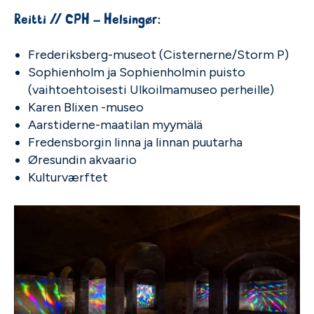
Reitti // CPH – Helsingør:
Frederiksberg-museot (Cisternerne/Storm P)
Sophienholm ja Sophienholmin puisto
(vaihtoehtoisesti Ulkoilmamuseo perheille)
Karen Blixen -museo
Aarstiderne-maatilan myymälä
Fredensborgin linna ja linnan puutarha
Øresundin akvaario
Kulturværftet