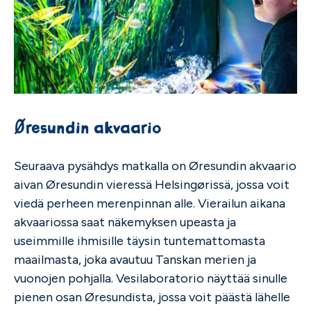
Øresundin akvaario
Seuraava pysähdys matkalla on Øresundin akvaario
aivan Øresundin vieressä Helsingørissä, jossa voit
viedä perheen merenpinnan alle. Vierailun aikana
akvaariossa saat näkemyksen upeasta ja
useimmille ihmisille täysin tuntemattomasta
maailmasta, joka avautuu Tanskan merien ja
vuonojen pohjalla. Vesilaboratorio näyttää sinulle
pienen osan Øresundista, jossa voit päästä lähelle