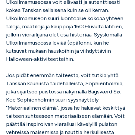
Ulkoilmamuseossa voit elävästi ja autenttisesti
kokea Tanskan sellaisena kuin se oli kerran.
Ulkoilmamuseon suuri luontoalue kokoaa yhteen
taloja, maatiloja ja kauppoja 1600-luvulta lähtien,
jolloin vierailijana olet osa historiaa. Syyslomalla
Ulkoilmamuseossa leviää (epä)onni, kun he
kutsuvat mukaan hauskoihin ja viihdyttäviin
Halloween-aktiviteetteihin.
Jos pidät enemmän taiteesta, voit tutkia yhtä
Tanskan kauniista taidehalleista, Sophienholmia,
joka sijaitsee puistossa näkymällä Bagsværd Sø.
Koe Sophienholmin suuri syysnäyttely
"Materiaalinen elämä", jossa he haluavat keskittyä
taiteen suhteeseen materiaaliseen elämään. Voit
päättää inspiroivan vierailusi kävelyllä puiston
vehreissä maisemissa ja nauttia herkullisesta