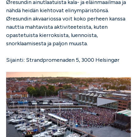
Øresundin ainutlaatuista kala- ja eläinmaailmaa ja
nähdä heidän kiehtovat elinympäristönsä.
Øresundin akvaariossa voit koko perheen kanssa
nauttia mahtavista aktiviteeteista, kuten
opastetuista kierroksista, luennoista,
snorklaamisesta ja paljon muusta.
Sijainti: Strandpromenaden 5, 3000 Helsingør