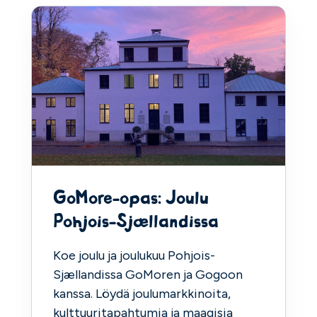
GoMore-opas: Joulu
Pohjois-Sjællandissa
Koe joulu ja joulukuu Pohjois-
Sjællandissa GoMoren ja Gogoon
kanssa. Löydä joulumarkkinoita,
kulttuuritapahtumia ja maagisia