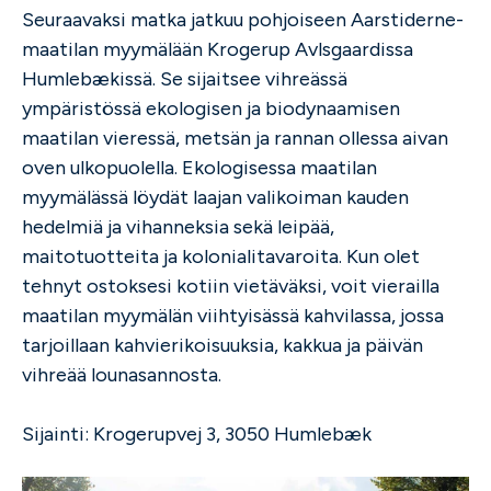
Seuraavaksi matka jatkuu pohjoiseen Aarstiderne-
maatilan myymälään Krogerup Avlsgaardissa
Humlebækissä. Se sijaitsee vihreässä
ympäristössä ekologisen ja biodynaamisen
maatilan vieressä, metsän ja rannan ollessa aivan
oven ulkopuolella. Ekologisessa maatilan
myymälässä löydät laajan valikoiman kauden
hedelmiä ja vihanneksia sekä leipää,
maitotuotteita ja kolonialitavaroita. Kun olet
tehnyt ostoksesi kotiin vietäväksi, voit vierailla
maatilan myymälän viihtyisässä kahvilassa, jossa
tarjoillaan kahvierikoisuuksia, kakkua ja päivän
vihreää lounasannosta.
Sijainti: Krogerupvej 3, 3050 Humlebæk