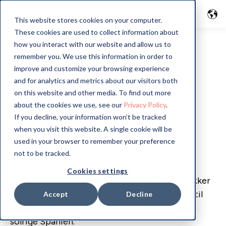
This website stores cookies on your computer.
These cookies are used to collect information about
how you interact with our website and allow us to
GoMore
remember you. We use this information in order to
improve and customize your browsing experience
and for analytics and metrics about our visitors both
Guide
on this website and other media. To find out more
about the cookies we use, see our
Privacy Policy
.
If you decline, your information won’t be tracked
when you visit this website. A single cookie will be
used in your browser to remember your preference
not to be tracked.
GoMore Guiden er din, min og vores guide til
Cookies settings
kørevenlige oplevelser i Europa. Guiden strækker
sig fra toppen af Europa i Finland og Sverige til
Accept
Decline
Estland, Danmark, Østrig, Schweiz og sydens
solrige Spanien.