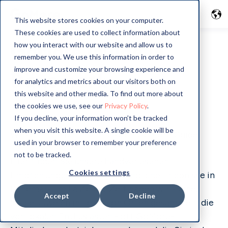
This website stores cookies on your computer.
These cookies are used to collect information about
GoMore Guide in
how you interact with our website and allow us to
remember you. We use this information in order to
improve and customize your browsing experience and
Dänemark
for analytics and metrics about our visitors both on
this website and other media. To find out more about
the cookies we use, see our
Privacy Policy
.
If you decline, your information won’t be tracked
when you visit this website. A single cookie will be
Willkommen bei Ihrem lokalen GoMore Guide
used in your browser to remember your preference
not to be tracked.
Hier finden Sie unsere handverlesenen
Cookies settings
Empfehlungen für fahrerfreundliche Erlebnisse in
Dänemark. Im Laufe der Zeit haben wir kleine,
Accept
Decline
lokale Juwelen in Form von Orten gesammelt, die
von lokalen Enthusiasten - oft GoMore-