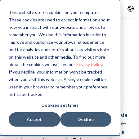
This website stores cookies on your computer.
These cookies are used to collect information about
GoMore Guide
how you interact with our website and allow us to
remember you. We use this information in order to
improve and customize your browsing experience
Tanskassa
and for analytics and metrics about our visitors both
on this website and other media. To find out more
about the cookies we use, see our
Privacy Policy
.
If you decline, your information won’t be tracked
when you visit this website. A single cookie will be
Tervetuloa paikalliseen GoMore-oppaaseesi
used in your browser to remember your preference
not to be tracked.
Täältä löydät käsin valitsemamme suositukset
Cookies settings
ajoystävällisistä kokemuksista ympäri Tanskaa.
Ajan myötä olemme keränneet pieniä, paikallisia
Accept
Decline
helmiä paikallisten harrastajien - usein GoMore-
jäsenten - ylläpitämiin paikkoihin, joita et löydä