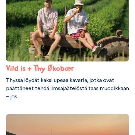
Vild is + Thy Økobær
Thyssä löydät kaksi upeaa kaveria, jotka ovat
päättäneet tehdä limsajäätelöstä taas muodikkaan
– jos...