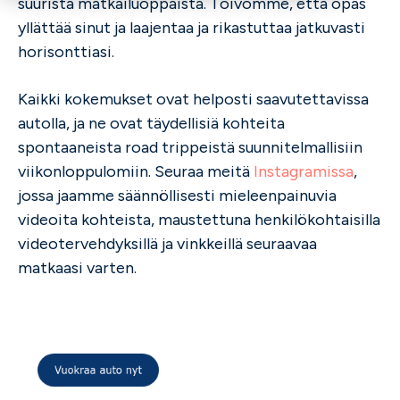
suurista matkailuoppaista. Toivomme, että opas
yllättää sinut ja laajentaa ja rikastuttaa jatkuvasti
horisonttiasi.
Kaikki kokemukset ovat helposti saavutettavissa
autolla, ja ne ovat täydellisiä kohteita
spontaaneista road trippeistä suunnitelmallisiin
viikonloppulomiin. Seuraa meitä
Instagramissa
,
jossa jaamme säännöllisesti mieleenpainuvia
videoita kohteista, maustettuna henkilökohtaisilla
videotervehdyksillä ja vinkkeillä seuraavaa
matkaasi varten.