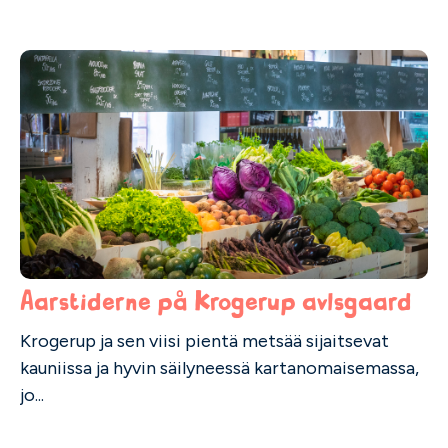
Aarstiderne på Krogerup avlsgaard
Krogerup ja sen viisi pientä metsää sijaitsevat
kauniissa ja hyvin säilyneessä kartanomaisemassa,
jo...