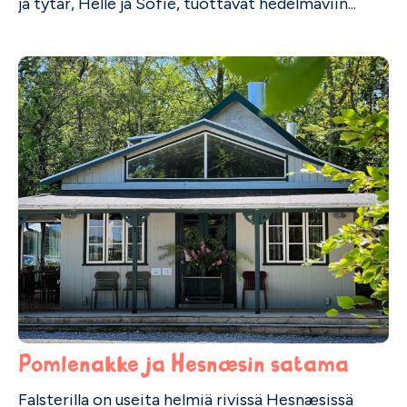
ja tytär, Helle ja Sofie, tuottavat hedelmäviin...
Pomlenakke ja Hesnæsin satama
Falsterilla on useita helmiä rivissä Hesnæsissä