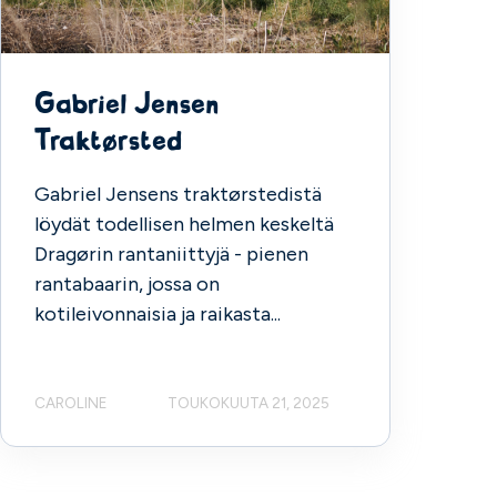
Gabriel Jensen
Traktørsted
Gabriel Jensens traktørstedistä
löydät todellisen helmen keskeltä
Dragørin rantaniittyjä - pienen
rantabaarin, jossa on
kotileivonnaisia ja raikasta...
CAROLINE
TOUKOKUUTA 21, 2025