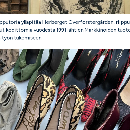
pputoria ylläpitää Herberget Overførstergården, riippu
nut kodittomia vuodesta 1991 lähtien.Markkinoiden tuo
 työn tukemiseen.