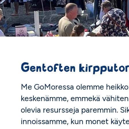
Gentoften kirpputor
Me GoMoressa olemme heikkon
keskenämme, emmekä vähiten
olevia resursseja paremmin. Si
innoissamme, kun monet käyte