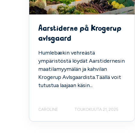
Aarstiderne på Krogerup
avlsgaard
Humlebækin vehreästä
ympäristöstä löydät Aarstidernesin
maatilamyymälän ja kahvilan
Krogerup Avlsgaardista.Täällä voit
tutustua laajaan käsin...
CAROLINE
TOUKOKUUTA 21, 2025