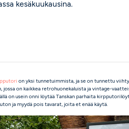
kassa kesäkuukausina.
pputori
on yksi tunnetuimmista, ja se on tunnettu viihty
 jossa on kaikkea retrohuonekaluista ja vintage-vaattei
äällä on usein onni löytää Tanskan parhaita kirpputorilöyt
ton ja myydä pois tavarat, joita et enää käytä.