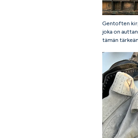
Gentoften kir
joka on autta
tämän tärkeän