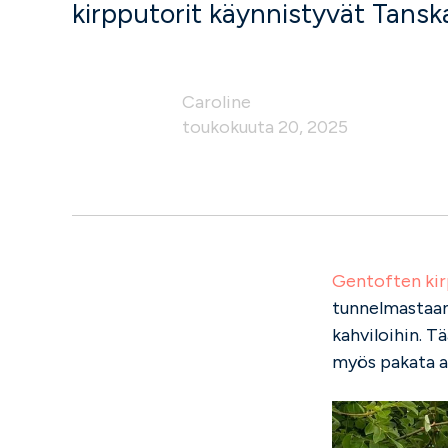
kirpputorit käynnistyvät Tans
Caroline
toukokuuta 20, 2025
Gentoften kir
tunnelmastaan,
kahviloihin. T
myös pakata au