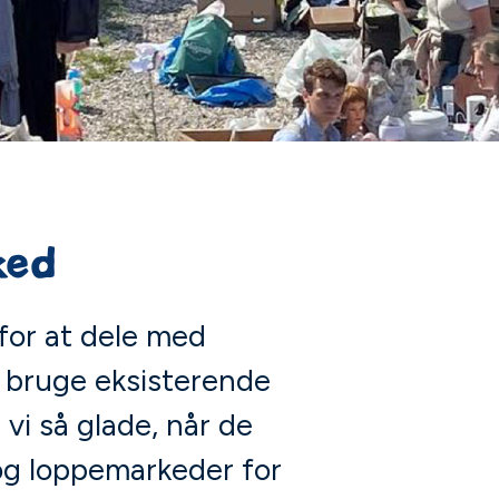
ked
for at dele med
t bruge eksisterende
 vi så glade, når de
g loppemarkeder for