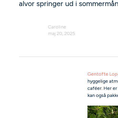
alvor springer ud i sommermå
Caroline
maj 20, 2025
Gentofte Lo
hyggelige atmo
caféer. Her er
kan også pakke