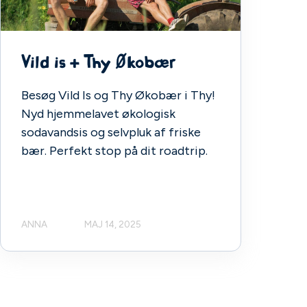
Vild is + Thy Økobær
Besøg Vild Is og Thy Økobær i Thy!
Nyd hjemmelavet økologisk
sodavandsis og selvpluk af friske
bær. Perfekt stop på dit roadtrip.
ANNA
MAJ 14, 2025