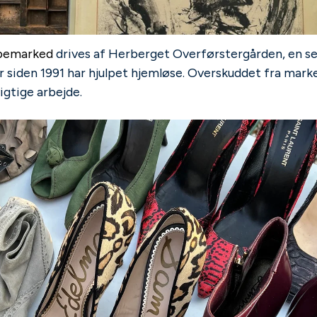
pemarked
drives af Herberget Overførstergården, en s
er siden 1991 har hjulpet hjemløse. Overskuddet fra marke
gtige arbejde.​