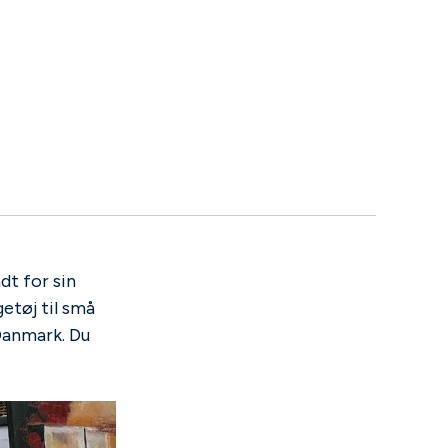
dt for sin
etøj til små
 Danmark. Du