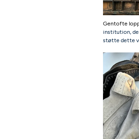
Gentofte lop
institution, d
støtte dette vi