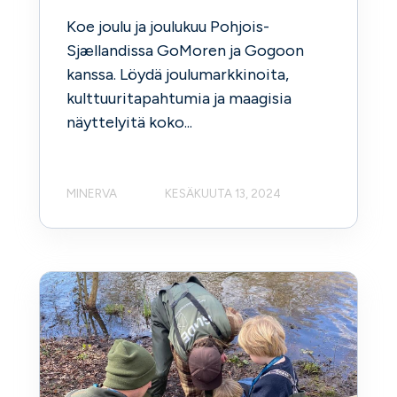
Koe joulu ja joulukuu Pohjois-
Sjællandissa GoMoren ja Gogoon
kanssa. Löydä joulumarkkinoita,
kulttuuritapahtumia ja maagisia
näyttelyitä koko...
MINERVA
KESÄKUUTA 13, 2024