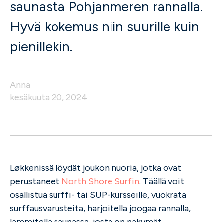
saunasta Pohjanmeren rannalla.
Hyvä kokemus niin suurille kuin
pienillekin.
Anna
kesäkuuta 20, 2024
Løkkenissä löydät joukon nuoria, jotka ovat
perustaneet
North Shore Surfin
. Täällä voit
osallistua surffi- tai SUP-kursseille, vuokrata
surffausvarusteita, harjoitella joogaa rannalla,
lämmitellä saunassa, josta on näkymät