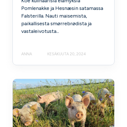
Koe kulinaarisia elämyksiä
Pomlenakke ja Hesnæsin satamassa
Falsterilla. Nauti maisemista,
paikallisesta smørrebrødista ja
vastaleivotusta...
ANNA
KESÄKUUTA 20, 2024