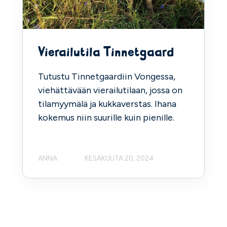
Vierailutila Tinnetgaard
Tutustu Tinnetgaardiin Vongessa,
viehättävään vierailutilaan, jossa on
tilamyymälä ja kukkaverstas. Ihana
kokemus niin suurille kuin pienille.
ANNA
KESÄKUUTA 20, 2024