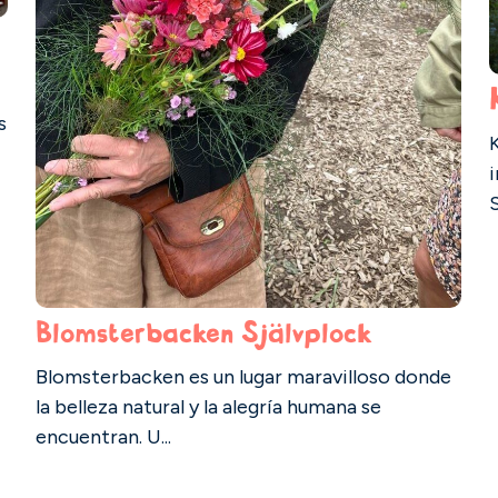
s
K
i
S
Blomsterbacken Självplock
Blomsterbacken es un lugar maravilloso donde
la belleza natural y la alegría humana se
encuentran. U...