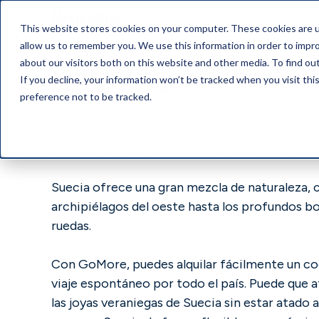
This website stores cookies on your computer. These cookies are u
allow us to remember you. We use this information in order to impr
GoMore guide en Su
about our visitors both on this website and other media. To find o
If you decline, your information won’t be tracked when you visit th
preference not to be tracked.
¿Planeas un viaje de verano? Descubre Suecia a
Suecia ofrece una gran mezcla de naturaleza, c
archipiélagos del oeste hasta los profundos b
ruedas.
Con GoMore, puedes alquilar fácilmente un coche
viaje espontáneo por todo el país. Puede que a
las joyas veraniegas de Suecia sin estar atado 