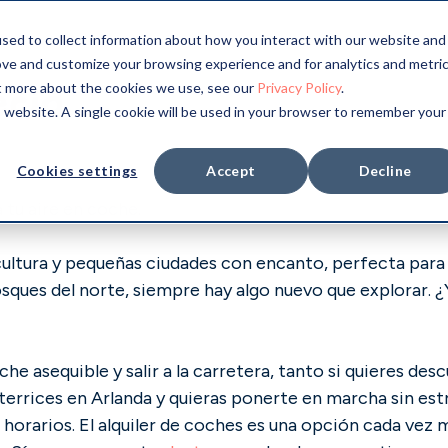
sed to collect information about how you interact with our website and
ove and customize your browsing experience and for analytics and metri
ecia
ut more about the cookies we use, see our
Privacy Policy
.
is website. A single cookie will be used in your browser to remember your
Cookies settings
Accept
Decline
 tu aire en coche.
ultura y pequeñas ciudades con encanto, perfecta para u
osques del norte, siempre hay algo nuevo que explorar. 
 asequible y salir a la carretera, tanto si quieres desc
terrices en Arlanda y quieras ponerte en marcha sin est
a horarios. El alquiler de coches es una opción cada vez 