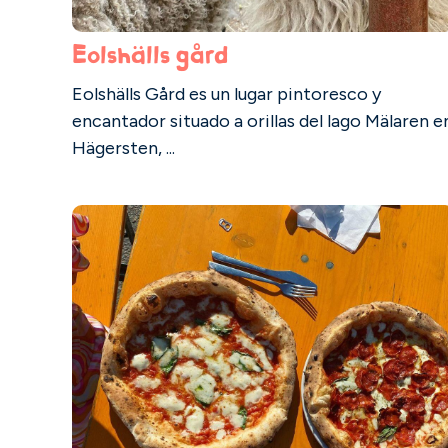
Eolshälls gård
Eolshälls Gård es un lugar pintoresco y
encantador situado a orillas del lago Mälaren e
Hägersten, ...