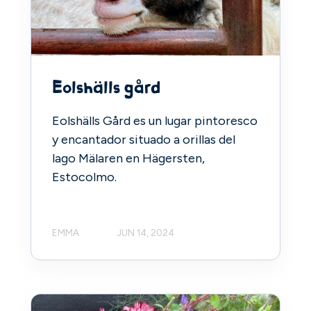
Eolshälls gård
Eolshälls Gård es un lugar pintoresco
y encantador situado a orillas del
lago Mälaren en Hägersten,
Estocolmo.
EMMA
JUN 14, 2024