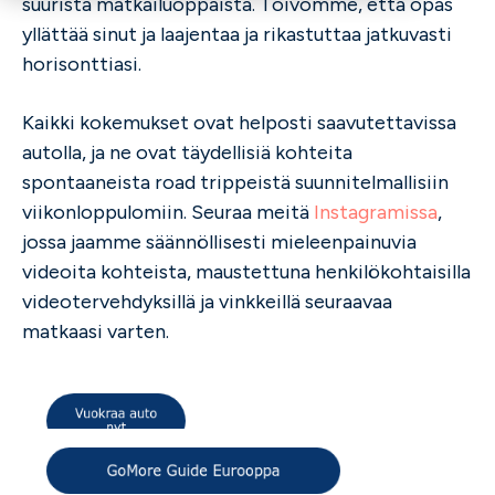
suurista matkailuoppaista. Toivomme, että opas
yllättää sinut ja laajentaa ja rikastuttaa jatkuvasti
horisonttiasi.
Kaikki kokemukset ovat helposti saavutettavissa
autolla, ja ne ovat täydellisiä kohteita
spontaaneista road trippeistä suunnitelmallisiin
viikonloppulomiin. Seuraa meitä
Instagramissa
,
jossa jaamme säännöllisesti mieleenpainuvia
videoita kohteista, maustettuna henkilökohtaisilla
videotervehdyksillä ja vinkkeillä seuraavaa
matkaasi varten.