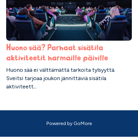
Huono sää? Parhaat sisätila
aktiviteetit harmaille päiville
Huono sää ei välttämättä tarkoita tylsyyttä.
Sveitsi tarjoaa joukon jännittäviä sisätila
aktiviteett...
Powered by
GoMore