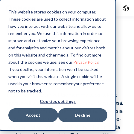
This website stores cookies on your computer.
These cookies are used to collect information about
GoMore guide
how you interact with our website and allow us to
remember you. We use this information in order to
improve and customize your browsing experience
Sveitsissä
and for analytics and metrics about our visitors both
on this website and other media. To find out more
about the cookies we use, see our
Privacy Policy
.
If you decline, your information won’t be tracked
when you visit this website. A single cookie will be
Tervetuloa paikalliseen GoMore-oppaaseesi
used in your browser to remember your preference
not to be tracked.
Täältä löydät käsin valitsemamme suositukset
Cookies settings
ajoystävällisistä kokemuksista ympäri Sveitsissä.
Ajan myötä olemme keränneet pieniä, paikallisia
Accept
Decline
helmiä paikallisten harrastajien - usein GoMore-
jäsenten - ylläpitämiin paikkoihin, joita et löydä