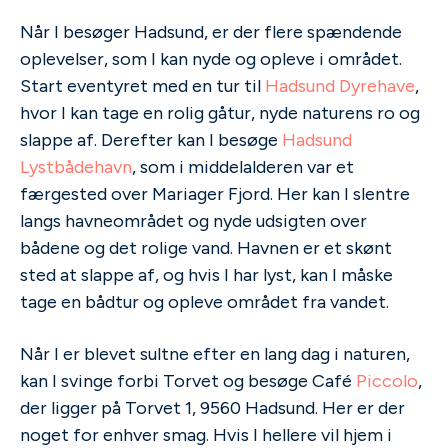
Når I besøger Hadsund, er der flere spændende
oplevelser, som I kan nyde og opleve i området.
Start eventyret med en tur til
Hadsund Dyrehave
,
hvor I kan tage en rolig gåtur, nyde naturens ro og
slappe af. Derefter kan I besøge
Hadsund
Lystbådehavn
, som i middelalderen var et
færgested over Mariager Fjord. Her kan I slentre
langs havneområdet og nyde udsigten over
bådene og det rolige vand. Havnen er et skønt
sted at slappe af, og hvis I har lyst, kan I måske
tage en bådtur og opleve området fra vandet.
Når I er blevet sultne efter en lang dag i naturen,
kan I svinge forbi Torvet og besøge Café
Piccolo
,
der ligger på Torvet 1, 9560 Hadsund. Her er der
noget for enhver smag. Hvis I hellere vil hjem i