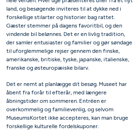
hele verden. Hver uge præsenteres biler fra et nyt
land, og besøgende inviteres til at dykke ned i
forskellige stilarter og historier bag rattet.
Gæster stemmer på dagens favoritbil, og den
vindende bil belønnes. Det er en livlig tradition,
der samler entusiaster og familier og gør søndage
til uforglemmelige rejser gennem den finske,
amerikanske, britiske, tyske, japanske, italienske,
franske og østeuropæiske bilarv.
Det er nemt at planlægge dit besøg. Museet har
åbent fra forår til efterår, med længere
åbningstider om sommeren. Entréen er
overkommelig og familievenlig, og selvom
MuseumsKortet ikke accepteres, kan man bruge
forskellige kulturelle fordelskuponer.