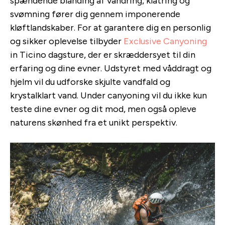
spændende blanding af vandring, klatring og
svømning fører dig gennem imponerende
kløftlandskaber. For at garantere dig en personlig
og sikker oplevelse tilbyder
Exclusive Canyoning
in Ticino dagsture, der er skræddersyet til din
erfaring og dine evner. Udstyret med våddragt og
hjelm vil du udforske skjulte vandfald og
krystalklart vand. Under canyoning vil du ikke kun
teste dine evner og dit mod, men også opleve
naturens skønhed fra et unikt perspektiv.