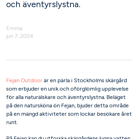
och äventyrslystna.
Emma
jun 7, 2024
Fejan Outdoor
är en pärla i Stockholms skärgård
som erbjuder en unik och oförglömlig upplevelse
för alla naturälskare och äventyrslystna. Beläget
på den natursköna ön Fejan, bjuder detta område
på en mängd aktiviteter som lockar besökare året
runt.
På Fejan kan du utforska skärgårdens lugna vatten