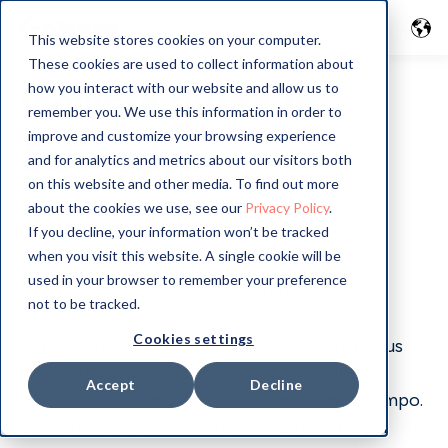
This website stores cookies on your computer.
These cookies are used to collect information about
GoMore guide in
how you interact with our website and allow us to
remember you. We use this information in order to
improve and customize your browsing experience
Schweden
and for analytics and metrics about our visitors both
on this website and other media. To find out more
about the cookies we use, see our
Privacy Policy
.
If you decline, your information won’t be tracked
when you visit this website. A single cookie will be
Planen Sie eine Sommerreise? Entdecken Sie
used in your browser to remember your preference
Schweden auf eigene Faust mit dem Auto!
not to be tracked.
Cookies settings
Schweden bietet eine großartige Mischung aus
Natur, Kultur und charmanten Kleinstädten -
Accept
Decline
perfekt für einen Urlaub in Ihrem eigenen Tempo.
Von den Schären im Westen bis zu den tiefen