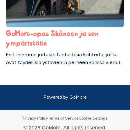
GoMore-opas Skåneen ja sen
ympäristöön
Esittelemme joitakin fantastisia kohteita, jotka
ovat täydellisiä ystävien ja perheen kanssa vierail...
Powered by
GoMore
Privacy Policy
Terms of Service
Cookie Settings
©
2026
GoMore. All rights reserved.