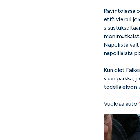
Ravintolassa on
että vierailij
sisustukseltaan
monimutkaista.
Napolista vält
napolilaista pi
Kun olet Falken
vaan paikka, j
todella eloon. 
Vuokraa auto