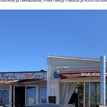
huolella ja rakkaudella, mikä näkyy maussa ja koostumuk