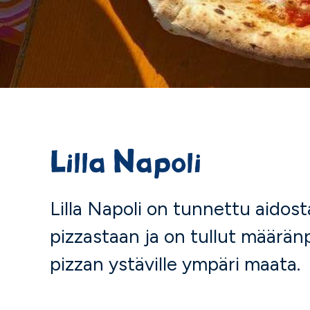
Lilla Napoli
Lilla Napoli on tunnettu aidost
pizzastaan ja on tullut määrän
pizzan ystäville ympäri maata.