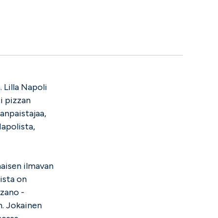
 Lilla Napoli
i pizzan
anpaistajaa,
apolista,
maisen ilmavan
ista on
rzano -
n. Jokainen