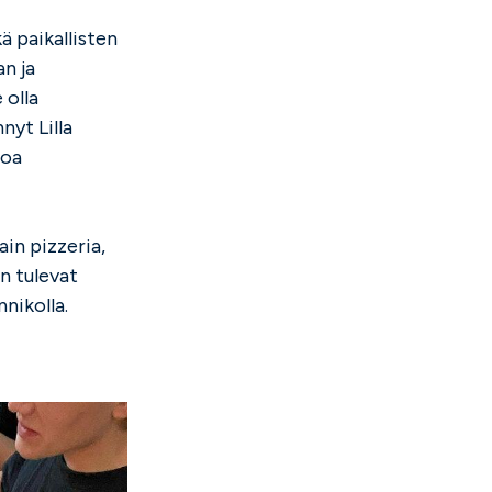
ä paikallisten
an ja
 olla
nyt Lilla
toa
ain pizzeria,
n tulevat
nnikolla.