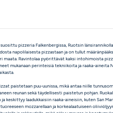
suosittu pizzeria Falkenbergissa, Ruotsin länsirannikolla.
dosta napolilaisesta pizzastaan ja on tullut määränpääks
ri maata. Ravintolaa pyörittävät kaksi intohimoista pizz
neet mukanaan perinteisiä tekniikoita ja raaka-aineita N
ikasta.
pizzat paistetaan puu-uunissa, mikä antaa niille tunnuso
laneen reunan sekä täydellisesti paistetun pohjan. Ruokal
 ja keskittyy laadukkaisiin raaka-aineisiin, kuten San Ma
tuoreeseen mozzarellaan ja korkealaatuiseen oliiviöljyy