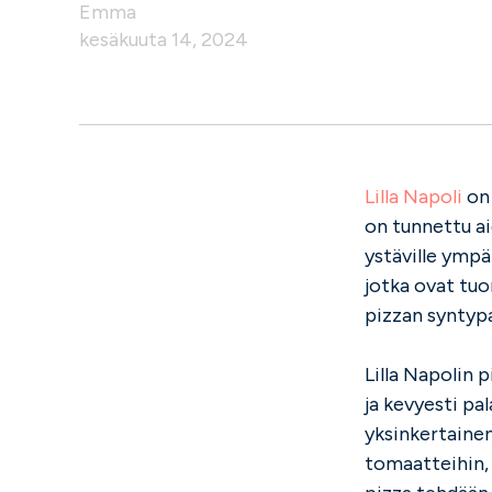
Emma
kesäkuuta 14, 2024
Lilla Napoli
on 
on tunnettu ai
ystäville ympä
jotka ovat tuo
pizzan syntypa
Lilla Napolin 
ja kevyesti pa
yksinkertainen
tomaatteihin, 