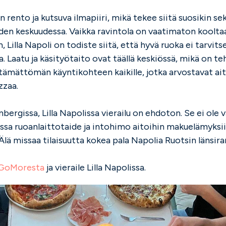
 rento ja kutsuva ilmapiiri, mikä tekee siitä suosikin sek
oiden keskuudessa. Vaikka ravintola on vaatimaton koolta
, Lilla Napoli on todiste siitä, että hyvä ruoka ei tarvitse
 Laatu ja käsityötaito ovat täällä keskiössä, mikä on teh
tämättömän käyntikohteen kaikille, jotka arvostavat ai
zzaa.
bergissa, Lilla Napolissa vierailu on ehdoton. Se ei ole v
ossa ruoanlaittotaide ja intohimo aitoihin makuelämyksii
Älä missaa tilaisuutta kokea pala Napolia Ruotsin länsira
GoMoresta
ja vieraile Lilla Napolissa.