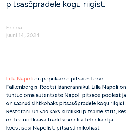
pitsasõpradele kogu riigist.
Emma
juuni 14, 2024
Lilla Napoli
on populaarne pitsarestoran
Falkenbergis, Rootsi läänerannikul. Lilla Napoli on
tuntud oma autentsete Napoli pitsade poolest ja
on saanud sihtkohaks pitsasõpradele kogu riigist.
Restorani juhivad kaks kirglikku pitsameistrit, kes
on toonud kaasa traditsioonilisi tehnikaid ja
koostisosi Napolist, pitsa sünnikohast.