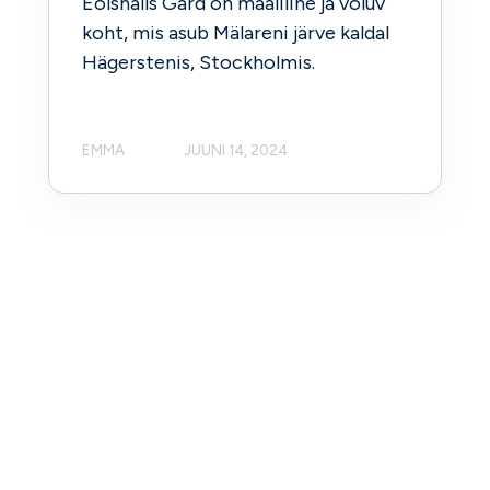
Eolshälls Gård on maaliline ja võluv
koht, mis asub Mälareni järve kaldal
Hägerstenis, Stockholmis.
EMMA
JUUNI 14, 2024