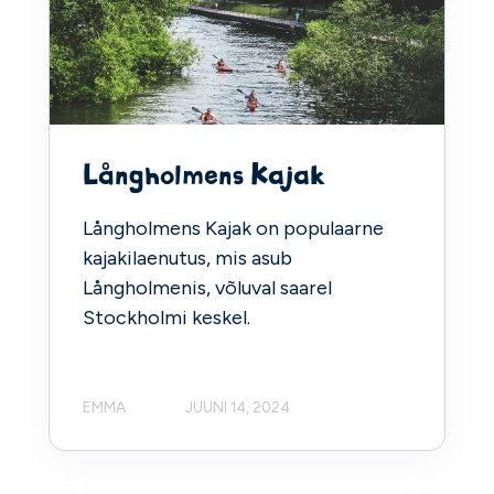
Långholmens Kajak
Långholmens Kajak on populaarne
kajakilaenutus, mis asub
Långholmenis, võluval saarel
Stockholmi keskel.
EMMA
JUUNI 14, 2024