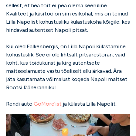
sellest, et hea toit ei pea olema keeruline.
Kvaliteet ja käsitöö on siin esikohal, mis on teinud
Lilla Napolist kohustusliku külastuskoha kõigile, kes
hindavad autentset Napoli pitsat.
Kui oled Falkenbergis, on Lilla Napoli külastamine
kohustuslik. See ei ole lihtsalt pitsarestoran, vaid
koht, kus toidukunst ja kirg autentsete
maitseelamuste vastu tõeliselt ellu ärkavad. Ära
jäta kasutamata võimalust kogeda Napoli maitset
Rootsi läänerannikul.
Rendi auto
GoMore'ist
ja külasta Lilla Napolit.