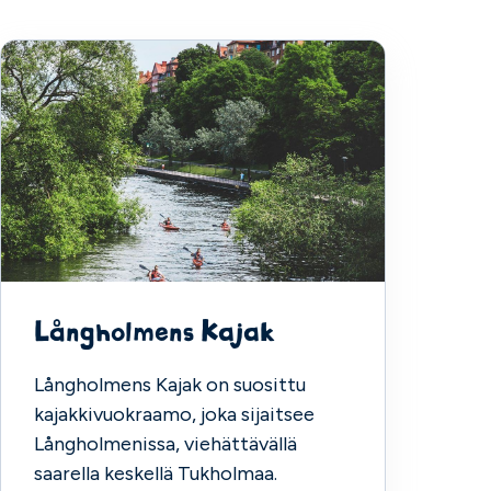
Långholmens Kajak
Långholmens Kajak on suosittu
kajakkivuokraamo, joka sijaitsee
Långholmenissa, viehättävällä
saarella keskellä Tukholmaa.