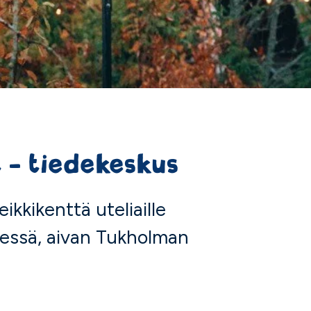
 - tiedekeskus
ikkikenttä uteliaille
äljessä, aivan Tukholman