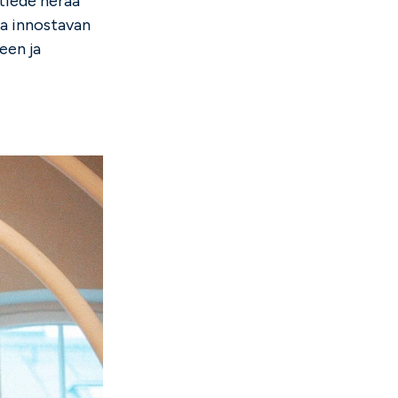
 tiede herää
 ja innostavan
een ja