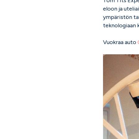
Tom Tits Exper
eloon ja uteli
ympäristön tav
teknologiaan ka
Vuokraa auto