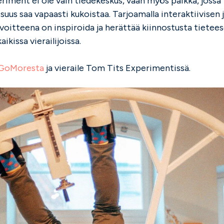
iment ei ole vain tiedekeskus, vaan myös paikka, jossa
aisuus saa vapaasti kukoistaa. Tarjoamalla interaktiivisen
oitteena on inspiroida ja herättää kiinnostusta tietees
ikissa vierailijoissa.
GoMoresta
ja vieraile Tom Tits Experimentissä.