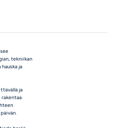
itsee
ian, tekniikan
 hauska ja
ttävällä ja
, rakentaa
ohteen
 päivän.