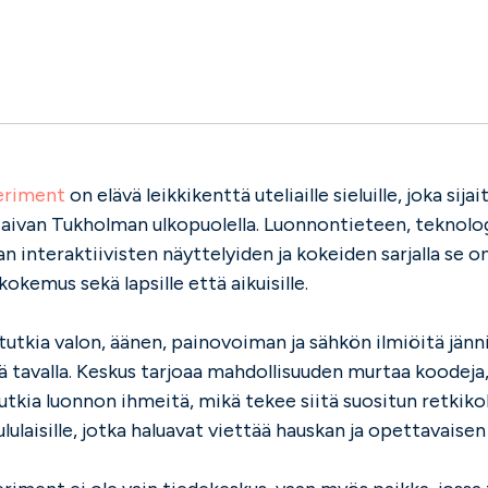
eriment
on elävä leikkikenttä uteliaille sieluille, joka sija
 aivan Tukholman ulkopuolella. Luonnontieteen, teknolog
n interaktiivisten näyttelyiden ja kokeiden sarjalla se on
okemus sekä lapsille että aikuisille.
 tutkia valon, äänen, painovoiman ja sähkön ilmiöitä jänni
lä tavalla. Keskus tarjoaa mahdollisuuden murtaa koodeja
tutkia luonnon ihmeitä, mikä tekee siitä suositun retkik
ululaisille, jotka haluavat viettää hauskan ja opettavaisen