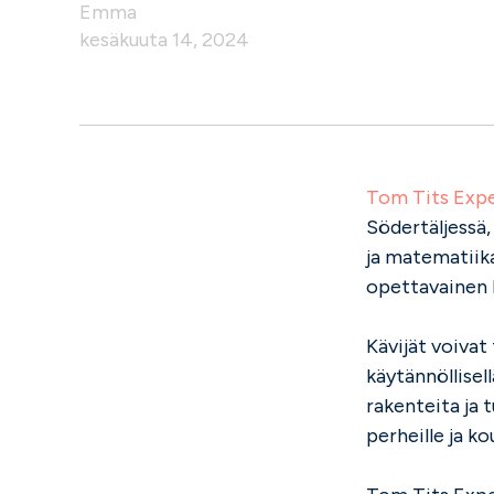
Emma
kesäkuuta 14, 2024
Tom Tits Exp
Södertäljessä,
ja matematiika
opettavainen k
Kävijät voivat
käytännöllisel
rakenteita ja 
perheille ja ko