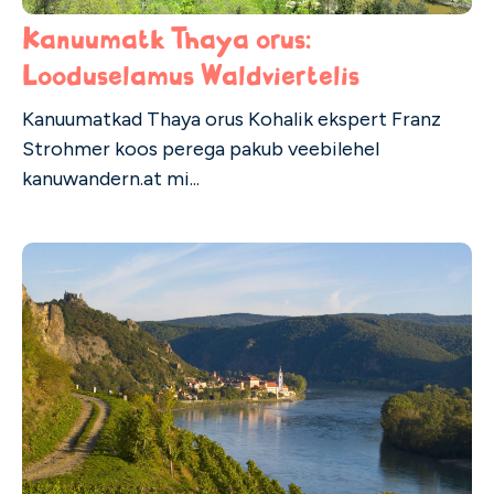
Kanuumatk Thaya orus:
Looduselamus Waldviertelis
Kanuumatkad Thaya orus Kohalik ekspert Franz
Strohmer koos perega pakub veebilehel
kanuwandern.at mi...