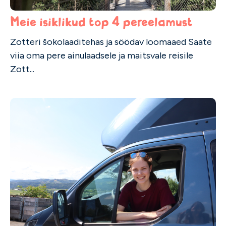
Meie isiklikud top 4 pereelamust
Zotteri šokolaaditehas ja söödav loomaaed Saate
viia oma pere ainulaadsele ja maitsvale reisile
Zott...