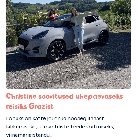
Christine soovitused ühepäevaseks
reisiks Grazist
Lõpuks on kätte jõudnud hooaeg linnast
lahkumiseks, romantiliste teede sõitmiseks,
viinamarjaistandu...