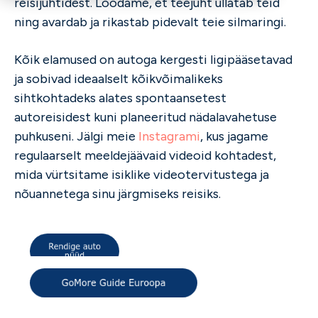
reisijuhtidest. Loodame, et teejuht üllatab teid
ning avardab ja rikastab pidevalt teie silmaringi.
Kõik elamused on autoga kergesti ligipääsetavad
ja sobivad ideaalselt kõikvõimalikeks
sihtkohtadeks alates spontaansetest
autoreisidest kuni planeeritud nädalavahetuse
puhkuseni. Jälgi meie
Instagrami
, kus jagame
regulaarselt meeldejäävaid videoid kohtadest,
mida vürtsitame isiklike videotervitustega ja
nõuannetega sinu järgmiseks reisiks.