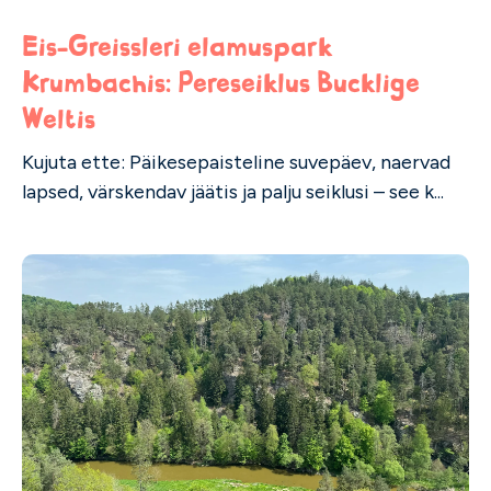
Eis-Greissleri elamuspark
Krumbachis: Pereseiklus Bucklige
Weltis
Kujuta ette: Päikesepaisteline suvepäev, naervad
lapsed, värskendav jäätis ja palju seiklusi – see k...