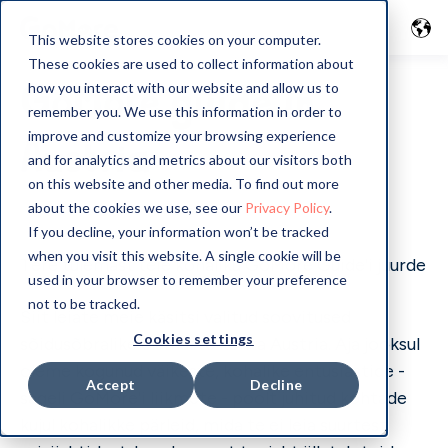
This website stores cookies on your computer.
These cookies are used to collect information about
GoMore guide in
how you interact with our website and allow us to
remember you. We use this information in order to
improve and customize your browsing experience
Austria
and for analytics and metrics about our visitors both
on this website and other media. To find out more
about the cookies we use, see our
Privacy Policy
.
If you decline, your information won’t be tracked
when you visit this website. A single cookie will be
Tere tulemast teie kohaliku GoMore Guide'i juurde
used in your browser to remember your preference
not to be tracked.
Siit leiate meie käsitsi valitud soovitused
Cookies settings
sõidusõbralike elamuste kohta Austria. Aja jooksul
oleme kogunud väikeste, kohalike entusiastide -
Accept
Decline
sageli GoMore'i liikmete - poolt juhitud kohtade
kujul kohalikke pärleid, mida te ei leia suurtest