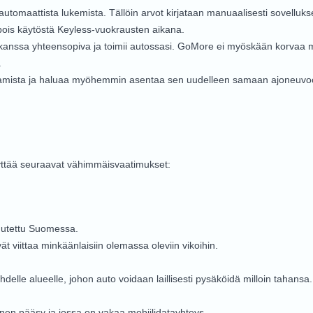
en automaattista lukemista. Tällöin arvot kirjataan manuaalisesti sovell
a pois käytöstä Keyless-vuokrausten aikana.
si kanssa yhteensopiva ja toimii autossasi. GoMore ei myöskään korvaa m
.
istamista ja haluaa myöhemmin asentaa sen uudelleen samaan ajoneuvoon
yttää seuraavat vähimmäisvaatimukset:
kuutettu Suomessa.
ät viittaa minkäänlaisiin olemassa oleviin vikoihin.
elle alueelle, johon auto voidaan laillisesti pysäköidä milloin tahansa. 
inen pääsy ja jossa on vakaa mobiilidatayhteys.