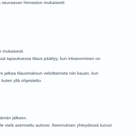
ta seuraavan hinnaston mukaisesti:
 mukaisesti.
ssä tapauksessa tilaus päättyy, kun irtisanominen on
re jatkaa tilausmaksun veloittamista niin kauan, kun
kuten yllä ohjeistettu.
tämän jälkeen.
ole vielä asennettu autoosi. Asennuksen yhteydessä luovut