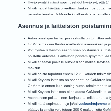
Hyväksymällä nämä sopimusehdot hyväksyt, että 14 päi
Mikäli haluat käyttää oikeuttasi tilauksen peruuttami
peruutusilmoitus GoMorelle kirjallisesti lähettämällä
Asennus ja laitteiston poistamin
Auton omistajan tai haltijan vastuulla on toimittaa 
GoMore maksaa Keyless-laitteiston asennuksen ja po
Voit pyytää laitteiston asennuksen poistamista autost
poistettu autostasi. Laitteiston poistamispyyntö tulee
Mikäli et saavu paikalle autollesi sopimallesi Keyless
maksun.
Mikäli poisto tapahtuu ennen 12 kuukauden minimitil
Mikäli Keyless-laitteisto on asennettuna GoMoren lea
GoMorelle ennen kuin leasing-autosi toimitetaan tak
Mikäli Keyless-laitteistoa ei palauteta GoMorelle ta
Asennuksen poistaminen, korjaus, tai mikä tahansa 
Mikäli näitä sopimusehtoja ja/tai
vuokraehtojamme
ei
päättyy ja sinulta veloitetaan 300 € maksu, jotta GoM