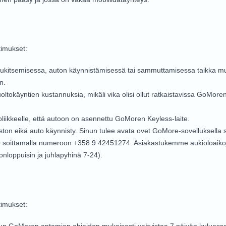
imukset:
kitsemisessa, auton käynnistämisessä tai sammuttamisessa taikka muita s
n.
oltokäyntien kustannuksia, mikäli vika olisi ollut ratkaistavissa GoMo
oliikkeelle, että autoon on asennettu GoMoren Keyless-laite.
eston eikä auto käynnisty. Sinun tulee avata ovet GoMore-sovelluksella 
00 soittamalla numeroon +358 9 42451274. Asiakastukemme aukioloaiko
nloppuisin ja juhlapyhinä 7-24).
imukset: