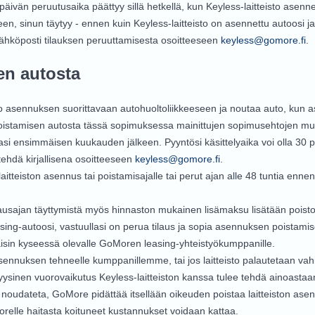
vän peruutusaika päättyy sillä hetkellä, kun Keyless-laitteisto asenn
seen, sinun täytyy - ennen kuin Keyless-laitteisto on asennettu autoosi
 sähköposti tilauksen peruuttamisesta osoitteeseen
keyless@gomore.fi
.
en autosta
auto asennuksen suorittavaan autohuoltoliikkeeseen ja noutaa auto, kun 
istamisen autosta tässä sopimuksessa mainittujen sopimusehtojen muk
asi ensimmäisen kuukauden jälkeen. Pyyntösi käsittelyaika voi olla 30 p
 tehdä kirjallisena osoitteeseen
keyless@gomore.fi
.
-laitteiston asennus tai poistamisajalle tai perut ajan alle 48 tuntia en
ausajan täyttymistä myös hinnaston mukainen lisämaksu lisätään poisto
sing-autoosi, vastuullasi on perua tilaus ja sopia asennuksen poistami
aisin kyseessä olevalle GoMoren leasing-yhteistyökumppanille.
i asennuksen tehneelle kumppanillemme, tai jos laitteisto palautetaan 
fyysinen vuorovaikutus Keyless-laitteiston kanssa tulee tehdä ainoas
 noudateta, GoMore pidättää itsellään oikeuden poistaa laitteiston as
orelle haitasta koituneet kustannukset voidaan kattaa.