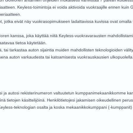
nun GoMoren antamien ohjeiden mukaisesti vahvistaa 7 päivän kuluessa, e
aatteen. Keyless-toimintoja ei voida aktivoida vuokraajille ennen kuin G
periaatteen.
t, jotka eivät näy vuokrasopimukseen ladattavissa kuvissa ovat omalla 
oMoren kanssa, joka käyttää niitä Keyless-vuokravarausten mahdollistam
 saatavaa tietoa käytetään.
tai tarkastaa auton sijaintia muiden mahdollisten teknologioiden välity
isena auton varkaudesta tai katoamisesta vuokrauskausien ulkopuolell
si ja autosi rekisterinumeron valtuutetun kumppanimekaanikkomme ka
tietojen käsittelijöinä. Henkilötietojesi jakamisen oikeudellinen peruste
Keyless-teknologian osalta ja koska mekaanikkokumppani (-kumppanit) kä