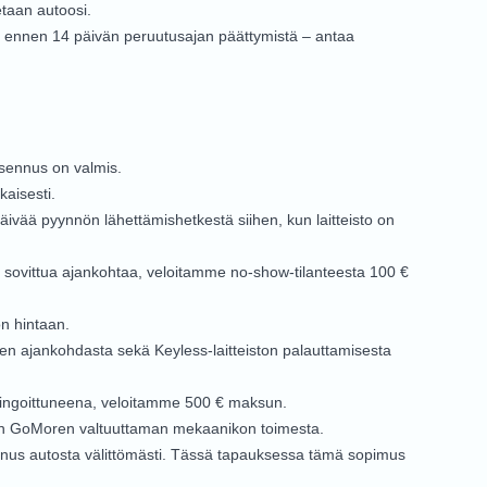
etaan autoosi.
 ja ennen 14 päivän peruutusajan päättymistä – antaa
asennus on valmis.
aisesti.
äivää pyynnön lähettämishetkestä siihen, kun laitteisto on
nen sovittua ajankohtaa, veloitamme no-show-tilanteesta 100 €
n hintaan.
sen ajankohdasta sekä Keyless-laitteiston palauttamisesta
vahingoittuneena, veloitamme 500 € maksun.
taan GoMoren valtuuttaman mekaanikon toimesta.
ennus autosta välittömästi. Tässä tapauksessa tämä sopimus