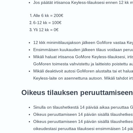
Jos päätät irtisanoa Keyless-tilauksesi ennen 12 kk 
Alle 6 kk = 200€
6-12 kk = 100€
Yli 12 kk = 0€
12 kkk minimitilausjakson jälkeen GoMore vastaa Key
Ensimmäisen kuukauden jälkeen tilaus voidaan peruut
Mikäli haluat irtisanoa GoMore Keyless-tilauksesi, irt
GoMoren toimesta vahvistettu ja laitteisto poistettu a
Mikäli deaktivoit autosi GoMoren alustalta tai et hal
Keyless-laite on asennettuna autoon. Mikäli tahdot irti
Oikeus tilauksen peruuttamiseen
Sinulla on tilaushetkestä 14 päivää aikaa peruuttaa 
Oikeus peruuttamiseen 14 päivän sisällä tilaushetke
Oikeus peruuttamiseen 14 päivän sisällä tilaushetkes
oikeudestasi peruuttaa tilauksesi ensimmäisen 14 pä