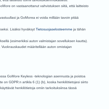
ttä laitteisto toimii tarkoituksenmukaisesti.
oMore on vastaanottanut vahvistuksen siitä, että laitteisto
vastuullasi ja GoMorea ei voida millään tavoin pitää
iseksi. Lisäksi hyväksyt
Tietosuojaselosteemme
ja tähän
ksellä (esimerkiksi auton valmistajan sovelluksen kautta).
a. Vuokrauskaudet määritellään auton omistajan
nssa GoMore Keyless -teknologian asennusta ja poistoa
 on GDPR:n artikla 6 (1) (b), koska henkilötietojesi siirto
yttävät henkilötietoja omiin tarkoituksiinsa tässä