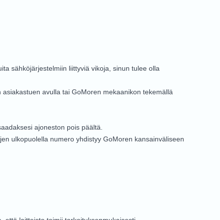
ähköjärjestelmiin liittyviä vikoja, sinun tulee olla
ren asiakastuen avulla tai GoMoren mekaanikon tekemällä
saadaksesi ajoneston pois päältä.
jen ulkopuolella numero yhdistyy GoMoren kansainväliseen