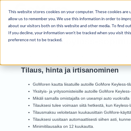
This website stores cookies on your computer. These cookies are u
allow us to remember you. We use this information in order to impr
about our visitors both on this website and other media. To find o
If you decline, your information won’t be tracked when you visit th
GoMore Keyless-sopim
preference not to be tracked.
Ennen kuin GoMore Keyless-järjestelmä voidaan asentaa au
Tilaus, hinta ja irtisanominen
GoMoren kautta liisatuille autoille GoMore Keyless-t
Yksityis- ja yritysomisteisille autoille GoMore Keyl
Mikäli samalla omistajalla on useampi auto vuokrall
Tilauksesi tulee voimaan siitä hetkestä, kun Keyless-l
Tilausmaksu veloitetaan kuukausittain GoMore-käyttäjä
Tilauksesi uusitaan automaattisesti siihen asti, kunne
Minimitilausaika on 12 kuukautta.