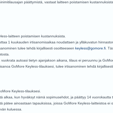
minimitilausajan päättymistä, vastaat laitteen poistamisen kustannuksis
less-laitteen poistamisen kustannuksista.
taa 1 kuukauden irtisanomisaikaa noudattaen ja ylläkuvatun hinnaston
isanominen tulee tehdä kirjallisesti osoitteeseen
keyless@gomore.fi
. Tä
utosta.
ua vuokrata autoasi tietyn ajanjakson aikana, tilaus ei peruunnu ja GoMo
sanoa GoMore Keyless-tilauksesi, tulee irtisanominen tehdä kirjallisesti 
GoMore Keyless-tilauksesi.
stä alkaa, kun hyväksyt nämä sopimusehdot, ja päättyy 14 vuorokautta 
tä pätee ainoastaan tapauksissa, joissa GoMore Keyless-laitteistoa ei 
ivän kuluessa.