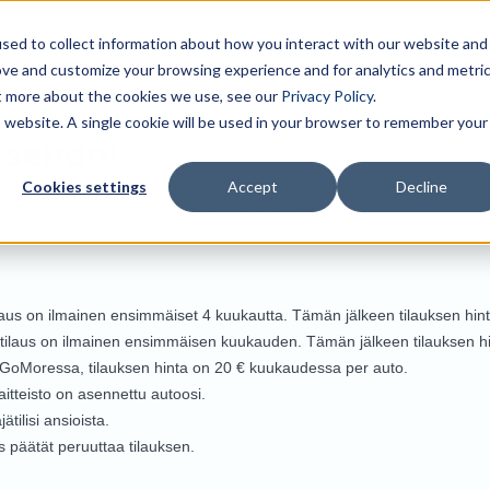
sed to collect information about how you interact with our website and
ove and customize your browsing experience and for analytics and metri
ut more about the cookies we use, see our
Privacy Policy
.
is website. A single cookie will be used in your browser to remember your
usehdot
Cookies settings
Accept
Decline
toosi, sinun tulee hyväksyä seuraavat ehdot:
ilaus on ilmainen ensimmäiset 4 kuukautta. Tämän jälkeen tilauksen hi
ess-tilaus on ilmainen ensimmäisen kuukauden. Tämän jälkeen tilauksen 
a GoMoressa, tilauksen hinta on 20 € kuukaudessa per auto.
aitteisto on asennettu autoosi.
tilisi ansioista.
s päätät peruuttaa tilauksen.