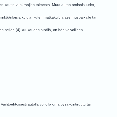
uksen kautta vuokraajien toimesta. Muut auton ominaisuudet,
inkäänlaisia kuluja, kuten matkakuluja asennuspaikalle tai
 neljän (4) kuukauden sisällä, on hän velvollinen
Vaihtoehtoisesti autolla voi olla oma pysäköintiruutu tai