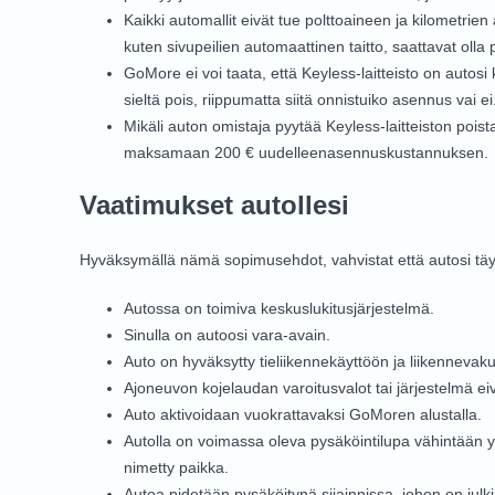
Kaikki automallit eivät tue polttoaineen ja kilometri
kuten sivupeilien automaattinen taitto, saattavat oll
GoMore ei voi taata, että Keyless-laitteisto on auto
sieltä pois, riippumatta siitä onnistuiko asennus vai ei
Mikäli auton omistaja pyytää Keyless-laitteiston po
maksamaan 200 € uudelleenasennuskustannuksen.
Vaatimukset autollesi
Hyväksymällä nämä sopimusehdot, vahvistat että autosi tä
Autossa on toimiva keskuslukitusjärjestelmä.
Sinulla on autoosi vara-avain.
Auto on hyväksytty tieliikennekäyttöön ja liikenneva
Ajoneuvon kojelaudan varoitusvalot tai järjestelmä eiv
Auto aktivoidaan vuokrattavaksi GoMoren alustalla.
Autolla on voimassa oleva pysäköintilupa vähintään yhd
nimetty paikka.
Autoa pidetään pysäköitynä sijainnissa, johon on julk