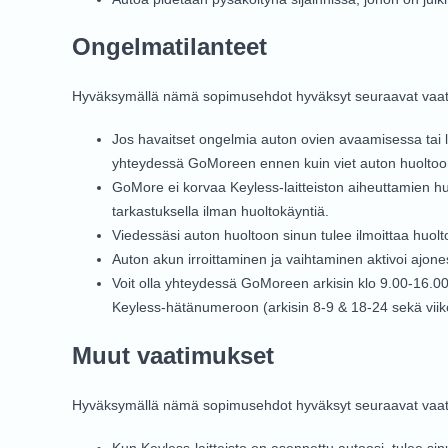
Ongelmatilanteet
Hyväksymällä nämä sopimusehdot hyväksyt seuraavat vaat
Jos havaitset ongelmia auton ovien avaamisessa tai lu
yhteydessä GoMoreen ennen kuin viet auton huoltoo
GoMore ei korvaa Keyless-laitteiston aiheuttamien hu
tarkastuksella ilman huoltokäyntiä.
Viedessäsi auton huoltoon sinun tulee ilmoittaa huolt
Auton akun irroittaminen ja vaihtaminen aktivoi ajon
Voit olla yhteydessä GoMoreen arkisin klo 9.00-16.
Keyless-hätänumeroon (arkisin 8-9 & 18-24 sekä viiko
Muut vaatimukset
Hyväksymällä nämä sopimusehdot hyväksyt seuraavat vaat