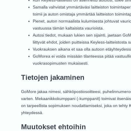
Kun Keyless-laitteisto on asennettu autoosi, tulee si
Samalla vahvistat ymmärtäväsi laitteiston toimintaperi
toimii ja auton omistaja ymmärtää laitteiston toiminta
Pienet, auton normaalista kulumisesta johtuvat vaurio
vastuussa tämän kaltaisista vaurioista.
Autosi tiedot, mukaan lukien sen sijainti, jaetaan G
liittyvät ehdot, joiden puitteissa Keyless-laitteistosta
Vuokrauksen aikana et saa olla autoon etäyhteydessä, 
GoMorea ei voida missään tilanteessa pitää vastuull
vuokrasopimusten mukaisesti.
Tietojen jakaminen
GoMore jakaa nimesi, sähköpostiosoitteesi, puhelinnumero
varten. Mekaanikkokumppani (-kumppanit) toimivat itsenäisinä 
on tarpeellista sopimuksen noudattamiseksi, joka on tehty 
yhteydessä.
Muutokset ehtoihin