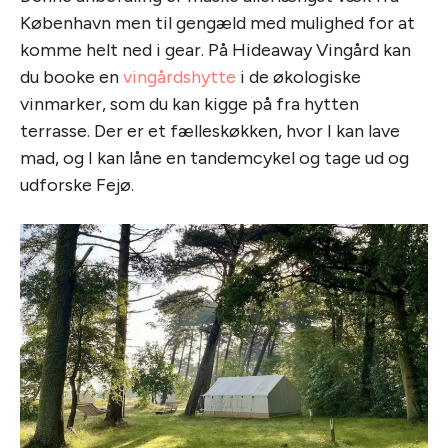
København men til gengæld med mulighed for at
komme helt ned i gear. På Hideaway Vingård kan
du booke en
vingårdshytte
i de økologiske
vinmarker, som du kan kigge på fra hytten
terrasse. Der er et fælleskøkken, hvor I kan lave
mad, og I kan låne en tandemcykel og tage ud og
udforske Fejø.