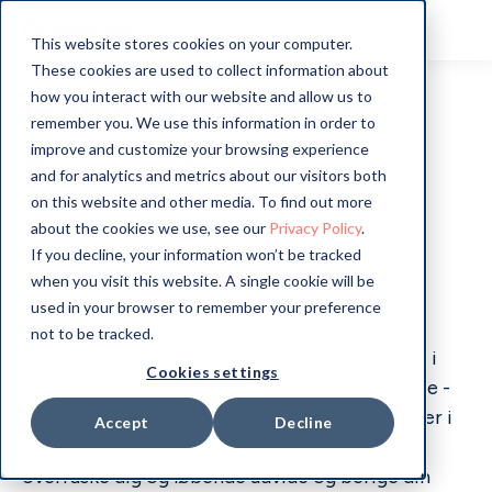
This website stores cookies on your computer.
These cookies are used to collect information about
GoMore Guiden i
how you interact with our website and allow us to
remember you. We use this information in order to
improve and customize your browsing experience
Danmark
and for analytics and metrics about our visitors both
on this website and other media. To find out more
about the cookies we use, see our
Privacy Policy
.
If you decline, your information won’t be tracked
Velkommen til din lokale GoMore Guide. Her
when you visit this website. A single cookie will be
finder du vores håndplukkede anbefalinger til
used in your browser to remember your preference
kørevenlige oplevelser rundt om i Danmark.
not to be tracked.
Gennem tiden har vi samlet små, lokale perler i
Cookies settings
form af steder, som er drevet af lokale ildsjæle -
ofte GoMore-medlemmer - som du ikke finder i
Accept
Decline
de store turistguides. Vi håber, at guiden vil
overraske dig og løbende udvide og berige din