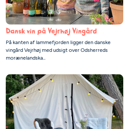
Dansk vin på Vejrhøj Vingård
På kanten af lammefjorden ligger den danske
vingård Vejrhøj med udsigt over Odsherreds
morænelandska...