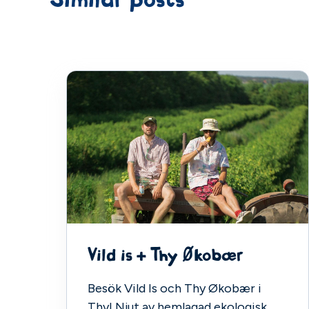
Vild is + Thy Økobær
Besök Vild Is och Thy Økobær i
Thy! Njut av hemlagad ekologisk