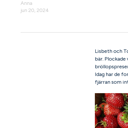
Anna
jun 20, 2024
Lisbeth och T
bär. Plockade 
bröllopspresen
Idag har de fo
fjärran som i