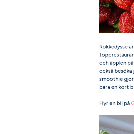
Rokkedysse är 
topprestauran
och äpplen på 
också besöka j
smoothie gjord
bara en kort 
Hyr en bil på