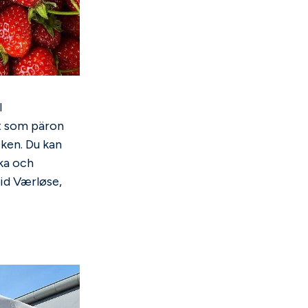
l
kt som päron
iken. Du kan
aka och
id Værløse,