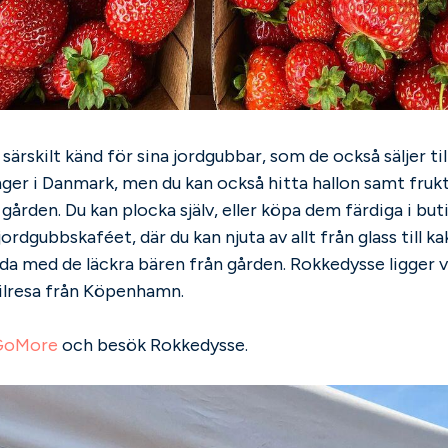
särskilt känd för sina jordgubbar, som de också säljer til
ger i Danmark, men du kan också hitta hallon samt fru
gården. Du kan plocka själv, eller köpa dem färdiga i but
ordgubbskaféet, där du kan njuta av allt från glass till k
a med de läckra bären från gården. Rokkedysse ligger v
bilresa från Köpenhamn.
GoMore
och besök Rokkedysse.