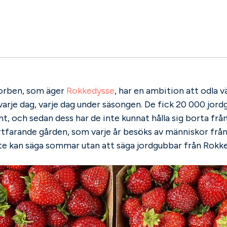
orben, som äger
Rokkedysse
, har en ambition att odla v
varje dag, varje dag under säsongen. De fick 20 000 jord
t, och sedan dess har de inte kunnat hålla sig borta från
rtfarande gården, som varje år besöks av människor frå
nte kan säga sommar utan att säga jordgubbar från Rokk