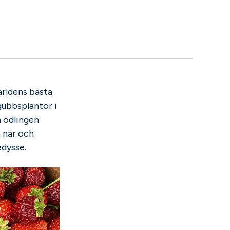
ärldens bästa
gubbsplantor i
 odlingen.
n när och
edysse.