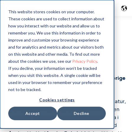
This website stores cookies on your computer.
These cookies are used to collect information about
GoMore guide i
how you interact with our website and allow us to
remember you. We use this information in order to
improve and customize your browsing experience
Sverige
and for analytics and metrics about our visitors both
on this website and other media. To find out more
about the cookies we use, see our
Privacy Policy
.
If you decline, your information won’t be tracked
when you visit this website. A single cookie will be
Planerar du en sommarutflykt? Upptäck Sverige
used in your browser to remember your preference
på dina egna villkor med bil!
not to be tracked.
Cookies settings
Sverige bjuder på en fantastisk blandning av natur,
kultur och charmiga småstäder – perfekt för en
Accept
Decline
semester i ditt eget tempo. Från skärgårdarna i
väst till de djupa skogarna i norr finns det alltid