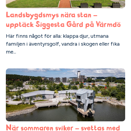
Landsbygdsmys nära stan –
upptäck Siggesta Gård på Värmdö
Här finns något för alla: klappa djur, utmana
familjen i äventyrsgolf, vandra i skogen eller fika
me...
När sommaren sviker – svettas med