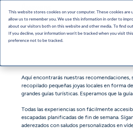
This website stores cookies on your computer. These cookies are u
allow us to remember you. We use this information in order to impr
GoMore guide en Fin
about our visitors both on this website and other media. To find o
If you decline, your information won’t be tracked when you visit th
preference not to be tracked.
Bienvenido a su Guía GoMore local
Aquí encontrarás nuestras recomendaciones, s
recopilado pequeñas joyas locales en forma de
grandes guías turísticas. Esperamos que la guí
Todas las experiencias son fácilmente accesib
escapadas planificadas de fin de semana. Síg
aderezados con saludos personalizados en víde