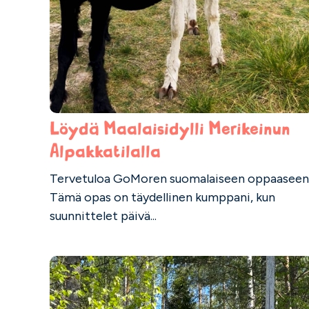
Löydä Maalaisidylli Merikeinun
Alpakkatilalla
Tervetuloa GoMoren suomalaiseen oppaaseen
Tämä opas on täydellinen kumppani, kun
suunnittelet päivä...