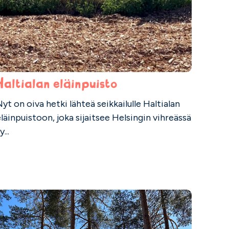
Haltialan eläinpuisto
yt on oiva hetki lähteä seikkailulle Haltialan
läinpuistoon, joka sijaitsee Helsingin vihreässä
y...