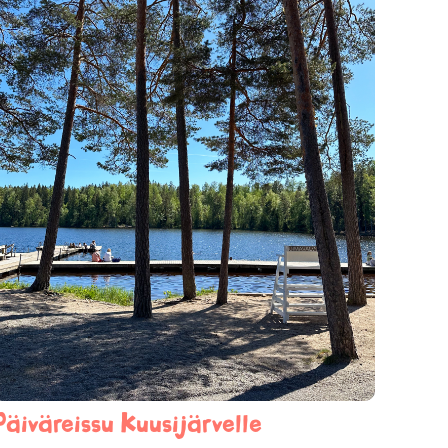
Päiväreissu Kuusijärvelle