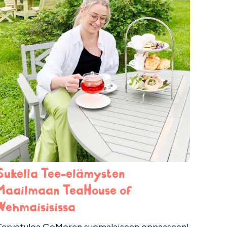
Sukella Tee-elämysten
Maailmaan TeaHouse of
Wehmaisisissa
Tervetuloa GoMoren suomalaiseen oppaaseen!