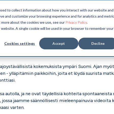
sed to collect information about how you interact with our website and
ove and customize your browsing experience and for analytics and metri
uin paikallinen
ut more about the cookies we use, see our
Privacy Policy
.
is website. A single cookie will be used in your browser to remember your
Cookies settings
Accept
Decline
ajoystävällisistä kokemuksista ympäri Suomi. Ajan myöt
en - ylläpitämiin paikkoihin, joita et löydä suurista ma
onttiasi.
 autolla, ja ne ovat täydellisiä kohteita spontaaneista 
, jossa jaamme säännöllisesti mieleenpainuvia videoita 
kaasi varten.