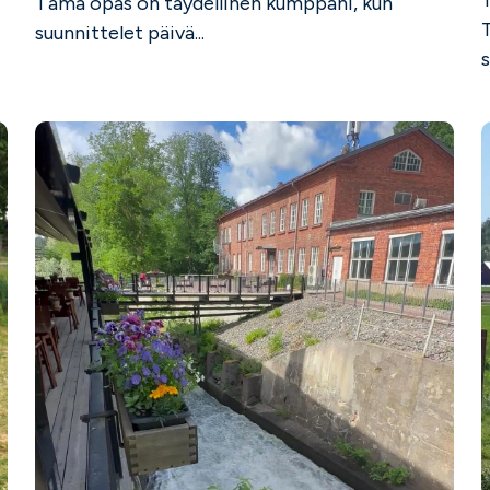
Tämä opas on täydellinen kumppani, kun
suunnittelet päivä...
s