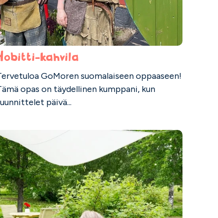
Hobitti-kahvila
Tervetuloa GoMoren suomalaiseen oppaaseen!
Tämä opas on täydellinen kumppani, kun
uunnittelet päivä...