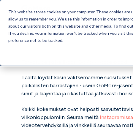
This website stores cookies on your computer. These cookies are u
allow us to remember you. We use this information in order to impr
GoMore guide - ole k
about our visitors both on this website and other media. To find o
If you decline, your information won’t be tracked when you visit th
preference not to be tracked.
Tervetuloa paikalliseen GoMore-oppaaseesi
Täältä löydät käsin valitsemamme suositukset 
paikallisten harrastajien - usein GoMore-jäsent
sinut ja laajentaa ja rikastuttaa jatkuvasti horis
Kaikki kokemukset ovat helposti saavutettavissa
viikonloppulomiin. Seuraa meitä
Instagramissa
videotervehdyksillä ja vinkkeillä seuraavaa mat