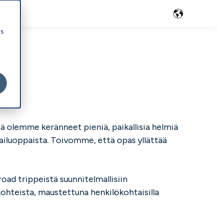
cs
ä olemme keränneet pieniä, paikallisia helmiä
tkailuoppaista. Toivomme, että opas yllättää
road trippeistä suunnitelmallisiin
kohteista, maustettuna henkilökohtaisilla