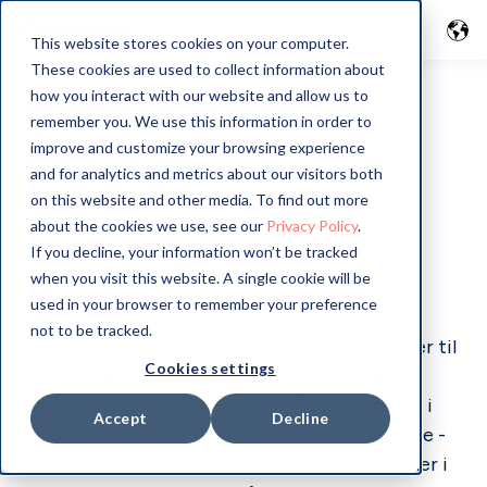
This website stores cookies on your computer.
These cookies are used to collect information about
GoMore guide i
how you interact with our website and allow us to
remember you. We use this information in order to
improve and customize your browsing experience
Finland
and for analytics and metrics about our visitors both
on this website and other media. To find out more
about the cookies we use, see our
Privacy Policy
.
If you decline, your information won’t be tracked
when you visit this website. A single cookie will be
Velkommen til din lokale GoMore Guide
used in your browser to remember your preference
not to be tracked.
Her finder du vores håndplukkede anbefalinger til
Cookies settings
kørevenlige oplevelser rundt om i Finland.
Gennem tiden har vi samlet små, lokale perler i
Accept
Decline
form af steder, som er drevet af lokale ildsjæle -
ofte GoMore-medlemmer - som du ikke finder i