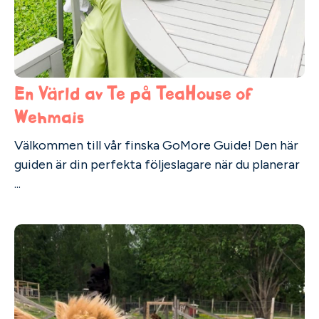
En Värld av Te på TeaHouse of
Wehmais
Välkommen till vår finska GoMore Guide! Den här
guiden är din perfekta följeslagare när du planerar
...