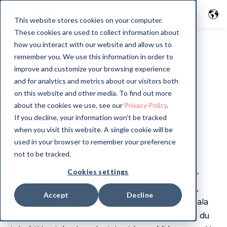
This website stores cookies on your computer.
These cookies are used to collect information about
GoMore guide i
how you interact with our website and allow us to
remember you. We use this information in order to
improve and customize your browsing experience
Finland
and for analytics and metrics about our visitors both
on this website and other media. To find out more
about the cookies we use, see our
Privacy Policy
.
If you decline, your information won’t be tracked
when you visit this website. A single cookie will be
Välkommen till din lokala GoMore-guide
used in your browser to remember your preference
not to be tracked.
Här hittar du våra handplockade
Cookies settings
rekommendationer för körvänliga upplevelser
runt om i Finland. Med tiden har vi samlat små,
Accept
Decline
lokala pärlor i form av platser som drivs av lokala
entusiaster - ofta GoMore-medlemmar - som du